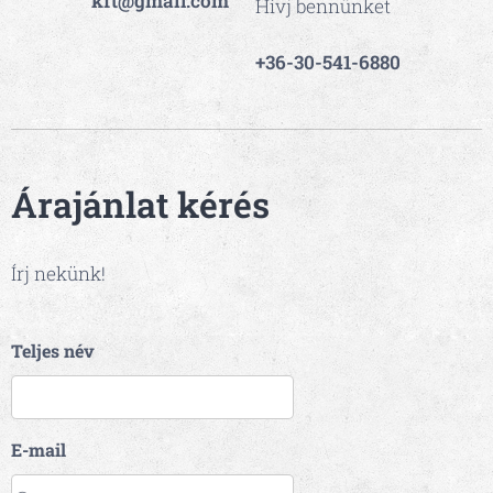
kft@gmail.com
Hívj bennünket
+36-30-541-6880
Árajánlat kérés
Írj nekünk!
Teljes név
E-mail