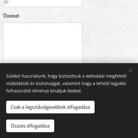
Üzenet
Sütiket használunk, hogy biztosítsuk a weboldal megfelelő
KÜLDÉS
működését és biztonságát, valamint hogy a lehető legjobb
felhasználói élményt kínáljuk Neked.
Csak a legszükségesebbek elfogadása
A képeket biztosította:
Pexels
Összes elfogadása
Sütik