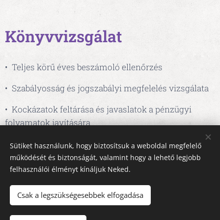
Könyvvizsgálat
• Teljes körű éves beszámoló ellenőrzés
• Szabályosság és jogszabályi megfelelés vizsgálata
• Kockázatok feltárása és javaslatok a pénzügyi
folyamatok javítására
• Együttműködés a cégvezetőkkel és könyvelőkkel a
Sütiket használunk, hogy biztosítsuk a weboldal megfelelő
gördülékeny folyamatér
működését és biztonságát, valamint hogy a lehető legjobb
felhasználói élményt kínáljuk Neked.
Csak a legszükségesebbek elfogadása
A képeket biztosította:
Pexels