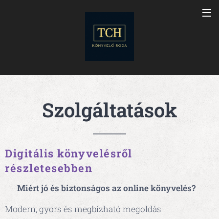
Szolgáltatások
Digitális könyvelésről
részletesebben
🌐
Miért jó és biztonságos az online könyvelés?
Modern, gyors és megbízható megoldás