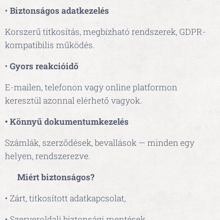
•
Biztonságos adatkezelés
Korszerű titkosítás, megbízható rendszerek, GDPR-
kompatibilis működés.
•
Gyors reakcióidő
E-mailen, telefonon vagy online platformon
keresztül azonnal elérhető vagyok.
• Könnyű dokumentumkezelés
Számlák, szerződések, bevallások — minden egy
helyen, rendszerezve.
🔐
Miért biztonságos?
• Zárt, titkosított adatkapcsolat,
• Szerveroldali biztonsági mentések,