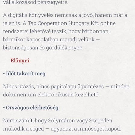
vállalkozásod pénzügyeire.
A digitális könyvelés nemcsak a jövő, hanem már a
jelen is. A Tax Cooperation Hungary Kft. online
rendszerei lehetővé teszik, hogy bárhonnan,
bármikor kapcsolatban maradj velünk —
biztonságosan és gördülékenyen.
✅
Előnyei:
• Időt takarít meg
Nincs utazás, nincs papíralapú ügyintézés — minden
dokumentum elektronikusan kezelhető.
• Országos elérhetőség
Nem számít, hogy Solymáron vagy Szegeden
működik a céged — ugyanazt a minőséget kapod.